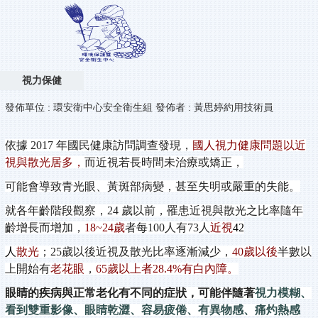
視力保健
發佈單位 :
環安衛中心安全衛生組
發佈者 :
黃思婷約用技術員
依據
2017
年國民健康訪問調查發現，
國人
視力
健康問題以近
視與散光居多，
而近視若長時間未治療或矯正，
可能會導致青光眼、黃斑部病變，甚至失明或嚴重的失能。
就各年齡階段觀察，
24
歲以前，罹患近視與散光之比率隨年
齡增長而增加，
18~24
歲
者每
100
人有
73
人
近視
42
人
散光
；
25
歲以後近視及散光比率逐漸減少，
40
歲以後
半數以
上開始有
老花眼
，
65
歲以上者
28.4%
有白內障。
眼睛的疾病與正常老化有不同的症狀，可能伴隨著
視力
模糊、
看到雙重影像、眼睛乾澀、容易疲倦、有異物感、痛灼熱感