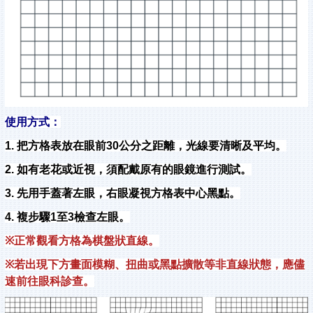
使用方式：
1.
把方格表放在眼前
30
公分之距離，光線要清晰及平均。
2.
如有老花或近視，須配戴原有的眼鏡進行測試。
3.
先用手蓋著左眼，右眼凝視方格表中心黑點。
4.
複步驟
1
至
3
檢查左眼。
※
正常觀看方格為棋盤狀直線。
※
若出現下方畫面模糊、扭曲或黑點擴散等非直線狀態，應儘
速前往眼科診查。