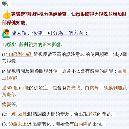
等。
建議定期眼科視力保健檢查，知悉眼睛視力現況並增加眼
部保健知識
。
成人
視力
保健，可分為三個方向：
1.
認識年齡對
視力
的正常影響
:
(1)
18
歲到
40
歲
:
近視度數不高的話注意
3C
的使用頻率、減少隱
形眼鏡
的配戴時間及避免眼球外傷，通常不太會有嚴重的病變；
高度
近視
(
超
過
500
度
)
可能
的併發症，包含有
青光眼、白內障、網膜剝離及
黃斑部
病變
等。
(2)
40
到
60
歲
:
眼睛調節力開始變差，會出現
老花
的問題。
(3)
60
歲以上
:
水晶體老化，開始會有
白內障
的出現。