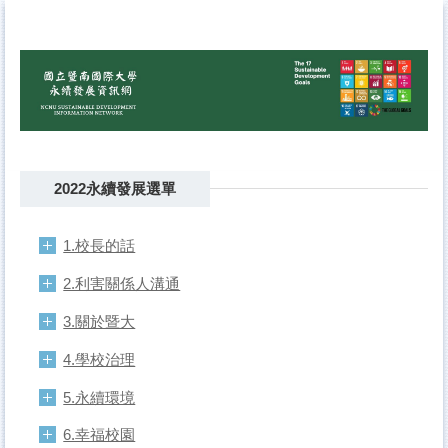
跳
到
主
要
內
容
區
2022永續發展選單
1.校長的話
2.利害關係人溝通
3.關於暨大
4.學校治理
5.永續環境
6.幸福校園