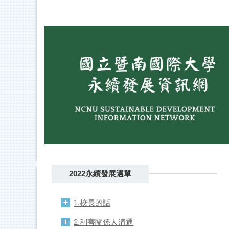
跳
到
主
要
內
容
區
2022永續發展選單
1.校長的話
2.利害關係人溝通