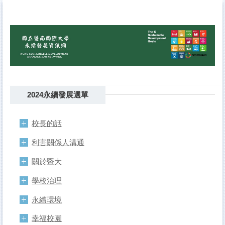
跳
到
主
要
內
容
區
2024永續發展選單
校長的話
利害關係人溝通
關於暨大
學校治理
永續環境
幸福校園