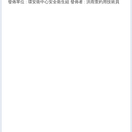
發佈單位 :
環安衛中心安全衛生組
發佈者 :
洪雨萱約用技術員