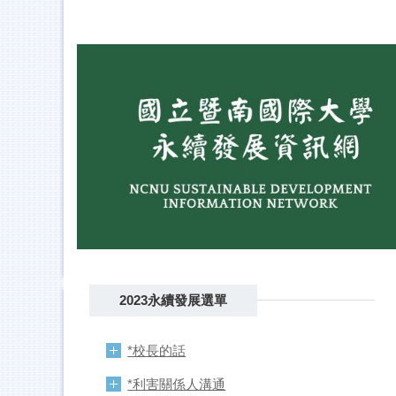
跳
到
主
要
內
容
區
2023永續發展選單
*校長的話
*利害關係人溝通