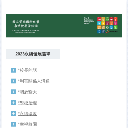
跳
到
主
要
內
容
區
2023永續發展選單
*校長的話
*利害關係人溝通
*關於暨大
*學校治理
*永續環境
*幸福校園