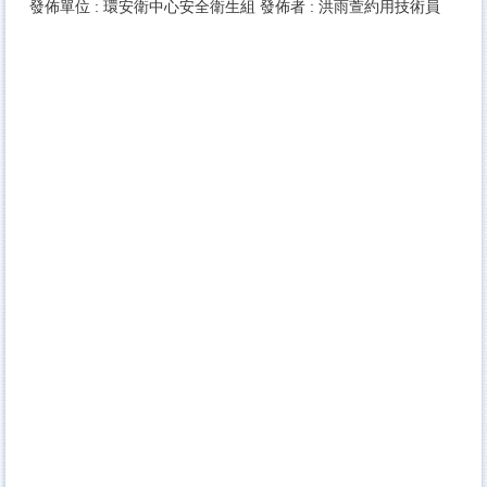
發佈單位 :
環安衛中心安全衛生組
發佈者 :
洪雨萱約用技術員