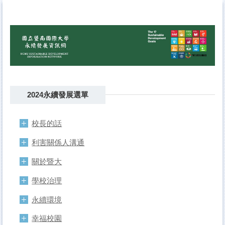
跳
到
主
要
內
容
區
2024永續發展選單
校長的話
利害關係人溝通
關於暨大
學校治理
永續環境
幸福校園