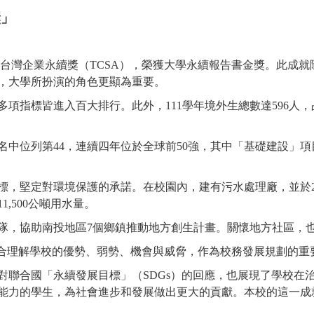
獎」
屆台灣企業永續獎（TCSA），榮獲大學永續報告書金獎。此成
，大學所扮演的角色更顯為重要。
項指標皆進入百大排行。此外，111學年境外生總數達596人，
中位列第44，連續四年位於全球前50強，其中「基礎建設」項
，堅定對環境保護的承諾。在校園內，建有污水處理廠，並於202
,500公噸用水量。
，協助南投地區7個鄉鎮推動地方創生計畫。關懷地方社區，
合理解學校的優勢、弱勢、機會與威脅，作為校務發展規劃的重
對聯合國「永續發展目標」（SDGs）的回應，也展現了學校在
能力的學生，為社會進步和發展做出更大的貢獻。本校的這一成