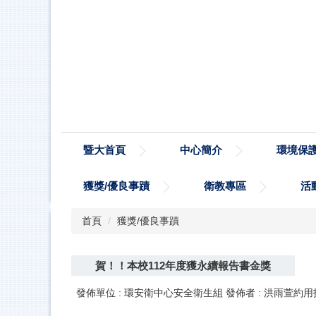
跳
到
主
要
內
容
區
暨大首頁
中心簡介
環境保
獲獎/優良事蹟
衛教專區
活
首頁
獲獎/優良事蹟
賀！！本校112年度獲永續報告書金獎
發佈單位 :
環安衛中心安全衛生組
發佈者 :
洪雨萱約用