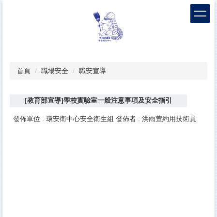
跳
到
主
要
內
容
區
首頁
職場安全
職安宣導
[教育部宣導]學校實驗室一般注意事項及安全指引
發佈單位 :
環安衛中心安全衛生組
發佈者 :
洪雨萱約用技術員