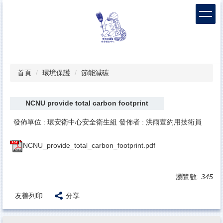
跳
到
主
要
內
容
區
首頁
環境保護
節能減碳
NCNU provide total carbon footprint
發佈單位 :
環安衛中心安全衛生組
發佈者 :
洪雨萱約用技術員
NCNU_provide_total_carbon_footprint.pdf
瀏覽數:
345
友善列印
分享