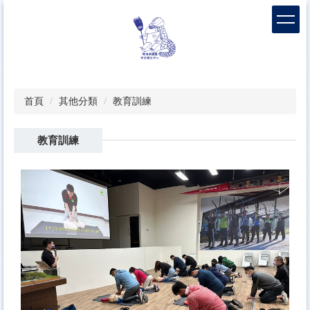
跳
到
主
要
內
容
區
首頁
其他分類
教育訓練
教育訓練